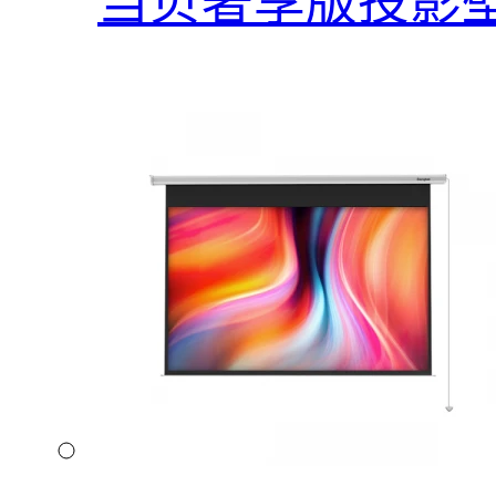
当贝奢享版投影