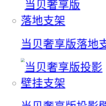
当贝奢享版落地